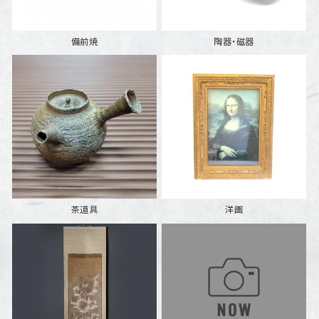
備前焼
陶器・磁器
茶道具
洋画