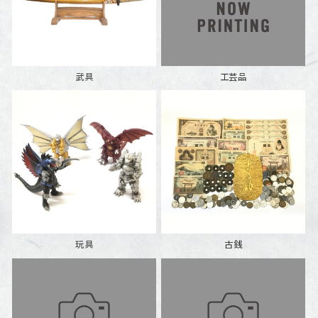
武具
工芸品
玩具
古銭