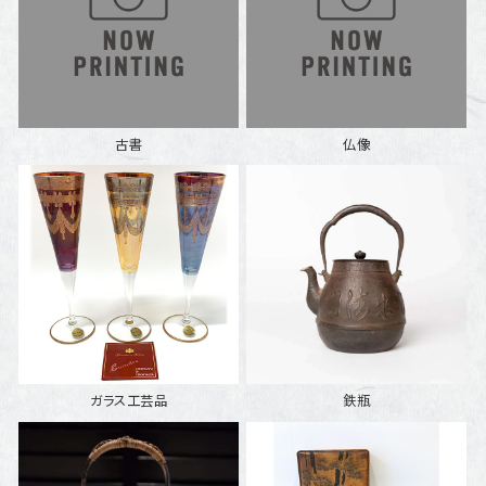
古書
仏像
ガラス工芸品
鉄瓶